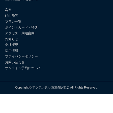
客室
館内施設
プラン一覧
ポイントカード・特典
アクセス・周辺案内
お知らせ
会社概要
採用情報
プライバシーポリシー
お問い合わせ
オンライン予約について
Copyright © アクアホテル 燕三条駅前店 All Rights Reserved.